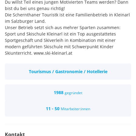
Du willst Teil eines jungen Motivierten Teams werden? Dann
bist du bei uns genau richtig!
Die Schernthaner Touristk ist eine Familienbetrieb in Kleinarl
im Salzburger Land.
Unser Betrieb setzt sich aus mehrer Sparten zusammen:
Sport und Skischule Kleinarl ist ein Top ausgestattetes
Sportgeschäft und Skiverleih in Kombination mit einer
modern geführten Skischule mit Schwerpunkt Kinder
Skiunterricht. www.ski-kleinarl.at
Unser Hotel Hanneshof ist ein gehobenes 4* Hotel in Kleinarl
im Herzen der Ski amade. Wenn Sie Teil eines erfolgreichen
Tourismus / Gastronomie / Hotellerie
motivierten Teams werden wollen und Hotellerie und
Gastronomie auf hohem Niveau schätzen sind sie bei uns am
richtigen Platz. www.hanneshof-kleinarl.at
Möchtest dort arbeiten wo andere Urlaub machen? Dann
1988
gegründet
komm nach Kleinarl, im Herzen der Ski
Amade
.
11 - 50
Mitarbeiter:innen
Ihre Aufgabe:
Soziale Kompetenz
Kontakt
Erfolgreich abgeschlossene Ausbildung