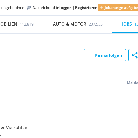
beitgeber:innen
Nachrichten
Einloggen
|
Registrieren
Jobanzeige aufgeb
OBILIEN
AUTO & MOTOR
JOBS
112.819
207.555
1
Firma folgen
Meld
er Vielzahl an
.