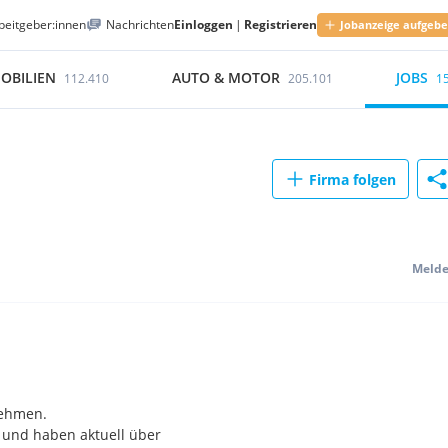
beitgeber:innen
Nachrichten
Einloggen
|
Registrieren
Jobanzeige aufgeb
OBILIEN
AUTO & MOTOR
JOBS
112.410
205.101
1
Firma folgen
Meld
nehmen.
n und haben aktuell über