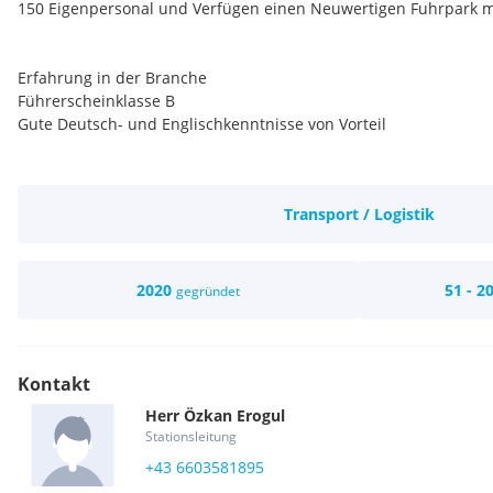
150 Eigenpersonal und Verfügen einen Neuwertigen Fuhrpark m
Erfahrung in der Branche
Führerscheinklasse B
Gute Deutsch- und Englischkenntnisse von Vorteil
Krisensichere Job
Pünktiliche Bezahlung
Transport / Logistik
Neuwertige Firmenfahrzeug
Firmenhandy
Gute Arbeitsumfeld
Freundliche Team
2020
51 - 2
gegründet
Kontakt
Herr
Özkan
Erogul
Stationsleitung
+43 6603581895