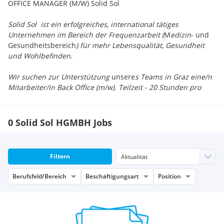
OFFICE MANAGER (M/W) Solid Sol
Solid Sol ist ein erfolgreiches, international tätiges
Unternehmen im Bereich der Frequenzarbeit (
M
edizin
- und
Gesundheitsbereich
) für mehr Lebensqualität, Gesundheit
und Wohlbefinden.
Wir suchen zur Unterstützung
unsere
s Teams in Graz eine/n
Mitarbeiter/in Back Office (m/w). Teilzeit - 20 Stunden pro
Woche.
In dieser anspruchsvollen Position
kommunizieren Sie mit
unseren Kunden, unterstützen
das gesamte Team (4
0 Solid Sol HGMBH Jobs
Mitarbeiter/innen) und sind für die allgemeine
Büroorganisation zuständig.
Aufgabengebiet:
Filtern
• Office-Management (Post, Inventar, Büromaterial,
Aussendungen,
uvm.)
Berufsfeld/Bereich
Beschäftigungsart
Position
• Beratung und Organisation verschiedener
Kundenanfragen
•
Korrespondenz mit Kunden und Lieferanten auf
Businessniveau
•
Schreiben von Rechnungen,
Buchhaltung / Controlling: