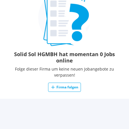
Einpflege in eine Datenbank
• Projektbetreuung wie z.B. Website, Messen, Seminare,
Recherchen
(Uni, WWW…)
• Unterstützung/Vertretung der Geschäftsführung
Anforderungsprofil:
• Abgeschlossene kaufmännische Ausbildung bzw.
einschlägige Berufserfahrung
Solid Sol HGMBH hat momentan 0 Jobs
• Hohe IT-Affinität, sehr gute Kenntnisse in allen MS
online
Office Programmen
• Ausgeprägte Kommunikationsfähigkeit
am Telefon und
Folge dieser Firma um keine neuen Jobangebote zu
im direkten Kundenkontakt
verpassen!
• Gepflegtes Auftreten und sehr gute Ausdrucksweise
•
Beste Deutsch- und g
ute Englischkenntnisse
in Wort
Firma folgen
und Schrift
•
Proaktives Arbeiten und selbständiges Erfassen von
Zusammenhängen
Wir wenden uns an eine
dynamische
und kommunikative
Person, die über eine rasche Auffassungsgabe verfügt.
Genaues Arbeiten
,
sowie ein hohes Maß an
Serviceorientierung und Flexibilität runden Ihr Profil ab. Die