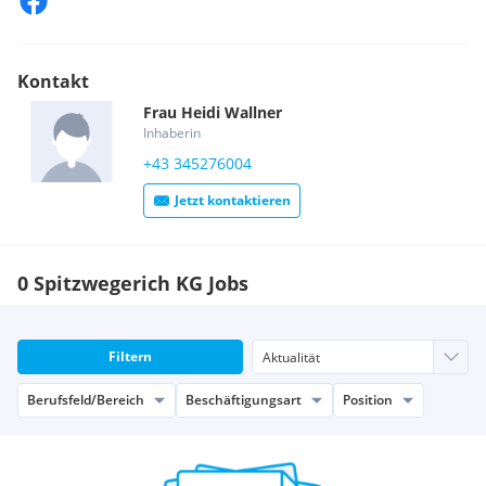
Verkaufshelfer/in zu arbeiten sind. Wir erwarten eine
zuverlässige Persönlichkeit, die sich gerne durch eigene
Kochideen einbringen kann.
Kontakt
Eine Einschulung in die vegetarische Vollwertküche ist
Frau
Heidi
Wallner
selbstverständlich.
Inhaberin
Wir bieten eine Arbeitsstelle in einem familiären Umfeld mit
+43 345276004
nettem Team und viel Freiraum zur Entfaltung sowie
Jetzt kontaktieren
attraktiver Arbeitszeit.
0 Spitzwegerich KG Jobs
Filtern
Berufsfeld/Bereich
Beschäftigungsart
Position