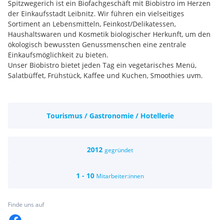
Spitzwegerich ist ein Biofachgeschäft mit Biobistro im Herzen
der Einkaufsstadt Leibnitz. Wir führen ein vielseitiges
Sortiment an Lebensmitteln, Feinkost/Delikatessen,
Haushaltswaren und Kosmetik biologischer Herkunft, um den
ökologisch bewussten Genussmenschen eine zentrale
Einkaufsmöglichkeit zu bieten.
Unser Biobistro bietet jeden Tag ein vegetarisches Menü,
Salatbüffet, Frühstück, Kaffee und Kuchen, Smoothies uvm.
Wir suchen eine engagierte(n) und
kreative Köchin/Koch
mit
Tourismus / Gastronomie / Hotellerie
Mithilfe im Verkauf - Lebensmittelhandel für unser
vegetarisches Bio-Bistro für 20 bis 30 Wochenstunden.
Aufgabengebiet:
2012
gegründet
- Kochen von vegetarischen Gerichten nach Rezept
- Zubereitung von Salaten, Aufstrichen
1 - 10
Mitarbeiter:innen
- Backen von Kuchen
- Zubereitung der Gerichte laut Frühstückskarte
Es handelt sich um eine Teilzeitstelle mit einem
Finde uns auf
Stundenausmaß von 20 bis 30 Wochenstunden wobei etwa
15 Wochenstunden als Köchin/Koch und die restliche Zeit als