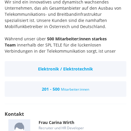
Wir sind ein innovatives und dynamisch wachsendes
Unternehmen, das als Gesamtanbieter auf den Ausbau von
Telekommunikations- und Breitbandinfrastruktur
spezialisiert ist. Unsere Kunden sind die namhaften
Mobilfunkbetreiber in Österreich und Deutschland.
Während unser über
500 Mitarbeiter:innen starkes
Team
innerhalb der SPL TELE für die lückenlosen
Verbindungen in der Telekommunikation sorgt, ist unser
Schwesterunternehmen, die ELECTRIFY der “energiegeladene”
Teil dieses Netzwerks. In der ELECTRIFY engagieren wir uns
Elektronik / Elektrotechnik
für innovative Mobilitätskonzepte, die den Umweltschutz auf
die Straße bringen, die Sonnenenergie zu den Menschen und
den Energieüberschuss nachhaltig speichern.
Ob in einem überschaubaren Team oder als Teil eines
201 - 500
Mitarbeiter:innen
großen Ganzen, wir sind laufend auf der Suche nach
motivierten Mitarbeiterinnen und Mitarbeitern.
Kontakt
Frau
Carina
Wirth
Recruiter und HR Developer