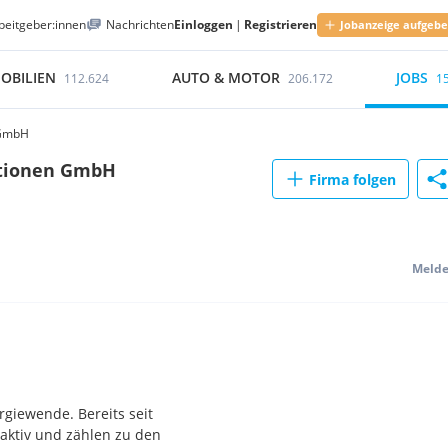
beitgeber:innen
Nachrichten
Einloggen
|
Registrieren
Jobanzeige aufgeb
OBILIEN
AUTO & MOTOR
JOBS
112.624
206.172
1
 GmbH
ationen GmbH
Firma folgen
Meld
rgiewende. Bereits seit
 aktiv und zählen zu den