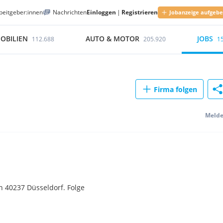
beitgeber:innen
Nachrichten
Einloggen
|
Registrieren
Jobanzeige aufgeb
OBILIEN
AUTO & MOTOR
JOBS
112.688
205.920
1
Firma folgen
Meld
n 40237 Düsseldorf. Folge