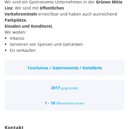
Wir sind ein Gastronomie Unternehmen in der
Grünen Mitte
Linz
. Wir sind mit
öffentlichen
Verkehrsmitteln
erreichbar und haben auch ausreichend
Parkplätze.
Eissalon und Konditorei.
Wir wollen:
Inkasso
Servieren von Speisen und Getränken
Eis verkaufen
Herzlicher Umgang mit den Gästen
Wir bieten:
Tourismus / Gastronomie / Hotellerie
Spannende und vielfältige Aufgaben in einem
zukunftsorientierten
Familienunternehmen
Ein
wertschätzendes Arbeitsumfeld
und Kolleg*innen auf
Augenhöhe
2017
gegründet
Gratis Verpflegung,Getränke und Speisen
Viele Parkplätze
1 - 10
Mitarbeiter:innen
Die Entlohnung für die ausgeschriebene Position richtet sich
auf Basis von Vollzeitbeschäftigung nach dem
Kollektivvertrag. Bei entsprechender Qualifikation ist die
Bereitschaft zur
Überzahlung gegeben
Kontakt
WIR ZAHLEN MEHR MIT ENTSPRECHENDER ERFAHRUNG !!