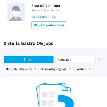
Wir freuen uns über Deine Bewerbung mit Lebenslauf, Foto
Frau
Gülden
Imeri
und Motivationsschreiben per Email an
Kellner/ Eisverkäufer
guldenimeri@hotmail.com oder einfach ANRUFEN !
+43 6606710715
STELLA GASTRO OG / Eissalon/Konditorei
Hamerlingstraße 44
Jetzt kontaktieren
4020, Linz
+436606710715
0 Stella Gastro OG Jobs
Filtern
Berufsfeld/Bereich
Beschäftigungsart
Position