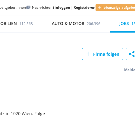
beitgeber:innen
Nachrichten
Einloggen
|
Registrieren
Jobanzeige aufgeb
OBILIEN
AUTO & MOTOR
JOBS
112.568
206.396
1
Firma folgen
Meld
tz in 1020 Wien. Folge