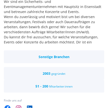
Wir sind ein Sicherheits- und
Eventmanagementunternehmen mit Hauptsitz in Eisenstadt
und betreuen zahlreiche Konzerte und Events.
Wenn du zuverlässig und motiviert bist um bei diversen
Veranstaltungen, Festivals oder auch Daueraufträgen zu
arbeiten, dann bewirb dich gerne! Wir suchen für die
verschiedensten Aufträge Mitarbeiter/innen (m/w/d).
Du kannst dir frei aussuchen, für welche Veranstaltungen,
Events oder Konzerte du arbeiten möchtest. Dir ist ein
ruhiger Platz am Rande des Konzerts lieber? Oder bist du ein
Fan von Action und willst mitten im Geschehen sein? Wir
Sonstige Branchen
können dich auf verschiedenen Positionen einteilen - gib uns
einfach Bescheid.
2003
gegründet
51 - 200
Mitarbeiter:innen
Finde uns auf