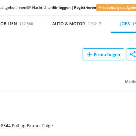
beitgeber:innen
Nachrichten
Einloggen
|
Registrieren
Jobanzeige aufgeb
OBILIEN
AUTO & MOTOR
JOBS
112.560
206.217
1
Firma folgen
Meld
8544 Pölfing-Brunn. Folge