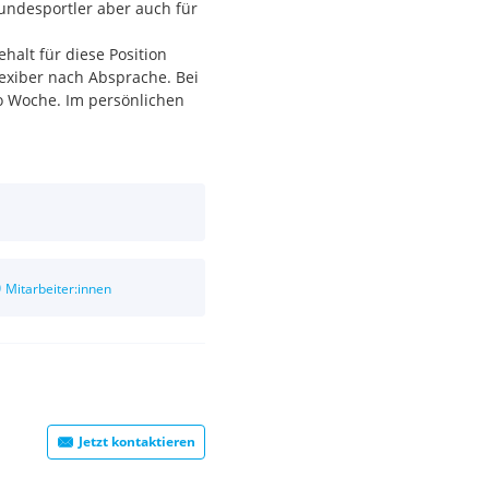
Hundesportler aber auch für
halt für diese Position
lexiber nach Absprache. Bei
o Woche. Im persönlichen
nd Spielzeug
icken und technischen
0
Mitarbeiter:innen
r Rechnung.
en
Jetzt kontaktieren