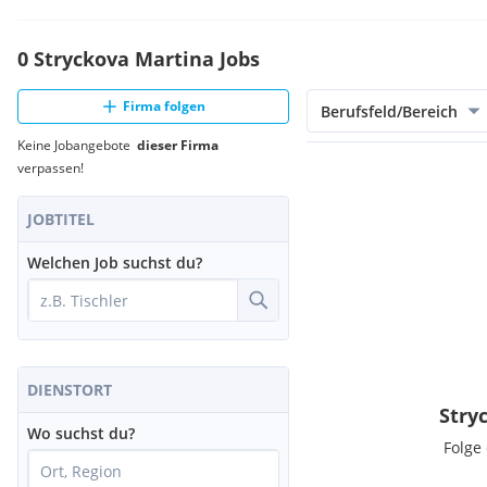
Zugang zur neusten Trends im Hundesport für attraktive Mita
0 Stryckova Martina Jobs
Firma folgen
Berufsfeld/Bereich
Keine Jobangebote
dieser Firma
verpassen!
JOBTITEL
Welchen Job suchst du?
DIENSTORT
Stry
Wo suchst du?
Folge