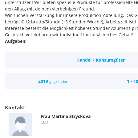
unterstützen! Wir bieten spezielle Produkte für professionelle 
den Alltag mit deinem vierbeinigen Freund.
Wir suchen Verstärkung für unsere Produktion-Abteilung. Das Ge
beträgt € 12 brutto/Stunde (15 Stunden/Woche), Arbeitszeit ist f
Interesse besteht die Möglichkeit höheres Stundenvolumens pr
Gespräch vereinbaren wir individuell Ihr tatsächliches Gehalt!
Aufgaben:
Näharbeiten wie Hundehalsbänder, Leinen, Brustgeschiere u
Arbeit mit industrielle Nähmaschine und Verarbeitung von d
Handel / Konsumgüter
Stoffen
Qualifikationen:
Idealerweise abgeschlossene Lehre als Schneider
Idealerweise Berufserfahrung in einer Näherei
2019
1 - 1
gegründet
Flexibilität, Einsatz- und Lernbereitschaft
Selbstständige und gewissenhafte Arbeitsweise
Anstellung möglich auch als Gewerbebetreiber - Zahlung pe
Wir Bieten:
Kontakt
Ein freundlichen Betriebsklima in einem kleinen Unternehm
Frau
Martina
Stryckova
Eine Einschulung während der Einarbeitungsphase
CEO
Einen sicheren Arbeitsplatz
Familienfreundliche Arbeitszeitmodelle