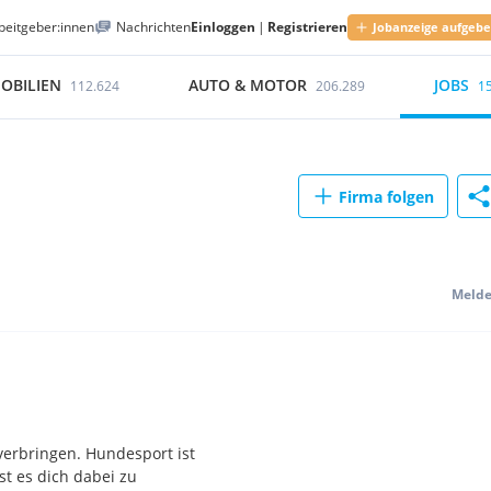
beitgeber:innen
Nachrichten
Einloggen
|
Registrieren
Jobanzeige aufgeb
OBILIEN
AUTO & MOTOR
JOBS
112.624
206.289
1
Firma folgen
Meld
verbringen. Hundesport ist
st es dich dabei zu