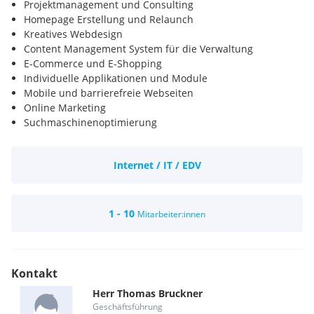
Projektmanagement und Consulting
Homepage Erstellung und Relaunch
Kreatives Webdesign
Content Management System für die Verwaltung
E-Commerce und E-Shopping
Individuelle Applikationen und Module
Mobile und barrierefreie Webseiten
Online Marketing
Suchmaschinenoptimierung
Newsletter und SMS Marketing
Laufende Betreuung
Internet / IT / EDV
Statistik und Analyse
Managed Premium Hosting
Domain & DNS Service
Unterstützung bei Förderungen
1 - 10
Mitarbeiter:innen
Kontakt
Herr
Thomas
Bruckner
Geschäftsführung