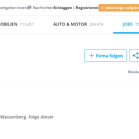
beitgeber:innen
Nachrichten
Einloggen
|
Registrieren
Jobanzeige aufgeb
OBILIEN
AUTO & MOTOR
JOBS
112.457
204.974
1
Firma folgen
Meld
 Wassenberg. Folge dieser