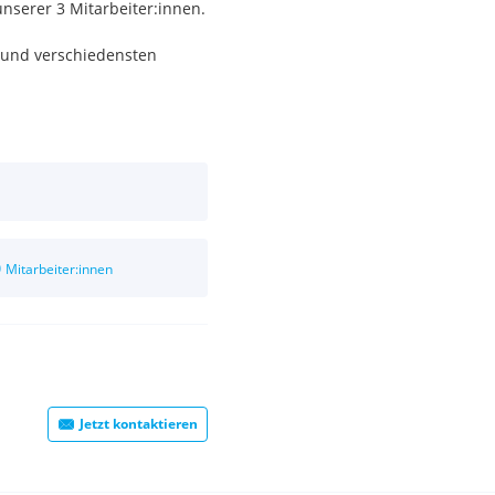
unserer 3 Mitarbeiter:innen.
 und verschiedensten
durch Online-Module und
0
Mitarbeiter:innen
Jetzt kontaktieren