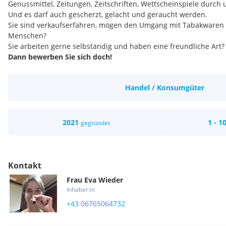
Genussmittel, Zeitungen, Zeitschriften, Wettscheinspiele durch 
Und es darf auch gescherzt, gelacht und geraucht werden.
Sie sind verkaufserfahren, mögen den Umgang mit Tabakwaren
Menschen?
Sie arbeiten gerne selbständig und haben eine freundliche Art?
Dann bewerben Sie sich doch!
Geboten wird eine fundierte Einschulung inkl. Weiterbildung 
eine gute Entlohnung!
Handel / Konsumgüter
IHR AUFGABENGEBIET UMFASST:
Verkauf und Beratung von Tabakwaren, E-Zigaretten, Sishas
Übernahme von Tabaklieferungen
Wettscheinspiele wie Lotto/Toto/Tipp3
2021
1 - 1
gegründet
Kassiertätigkeit
Übernahme Remission von Zeitschrifte
DIE BRANCHENERFAHRUNG AUS
HANDEL SIND VON VORTEIL
Kontakt
QUEREINSTEIGER AUS DER GASTRONOMIE SOWIE
Frau
Eva
Wieder
RAUCHER
SIND HERZLICH WILLKOMMEN!
Inhaber:in
+43 06765064732