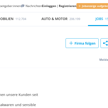
beitgeber:innen
Nachrichten
Einloggen
|
Registrieren
Jobanzeige aufgeb
OBILIEN
AUTO & MOTOR
JOBS
112.704
206.199
1
Firma folgen
Meld
nnen unsere Kunden seit
bakwaren und sensible