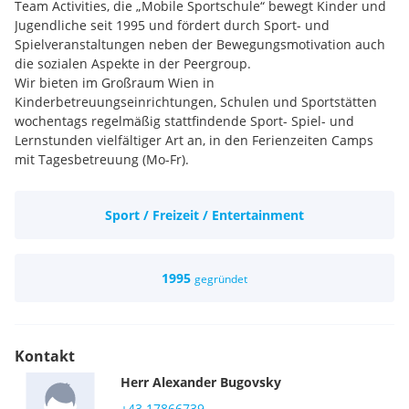
Team Activities, die „Mobile Sportschule“ bewegt Kinder und
Jugendliche seit 1995 und fördert durch Sport- und
Spielveranstaltungen neben der Bewegungsmotivation auch
die sozialen Aspekte in der Peergroup.
Wir bieten im Großraum Wien in
Kinderbetreuungseinrichtungen, Schulen und Sportstätten
wochentags regelmäßig stattfindende Sport- Spiel- und
Lernstunden vielfältiger Art an, in den Ferienzeiten Camps
mit Tagesbetreuung (Mo-Fr).
Sport / Freizeit / Entertainment
Wir suchen laufend MitarbeiterInnen, die über eine fundierte
Ausbildung in den Fachgebieten Sport und / oder Pädagogik
verfügen, wie beispielsweise Lehrer, Dipl. Sportlehrer, Dipl.
1995
gegründet
Kinderfitnesstrainer, Trainer, Sportwissenschafter, Lehrwarte,
Übungsleiter, pädagogisch qualifizierte Personen,
Psychologen, Ernährungswissenschafter, etc.).
Wir erwarten pädagogische und sportliche Kompetenzen,
Kontakt
gutes Auftreten, Pflicht- und Verantwortungsbewusstsein,
Herr
Alexander
Bugovsky
Pünktlichkeit, perfekte Deutschkenntnisse in Wort und Schrift,
Flexibilität sowie Freude und Wertschätzung im Umgang mit
+43 17866739