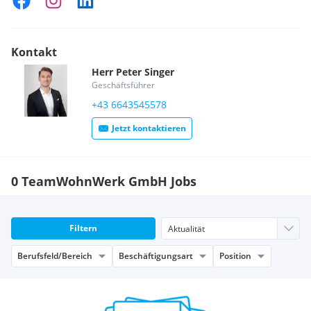
Unternehmenswerte.
Wenn du von Anfang an im TeamWohnWerk sein möchtest
und gemeinsam Erfolgsgeschichte in der Immobilienbranche
Kontakt
schreiben willst, freuen wir uns dich im TeamWohnWerk
Herr
Peter
Singer
willkommen zu heißen.
Geschäftsführer
+43 6643545578
Jetzt kontaktieren
0 TeamWohnWerk GmbH Jobs
Filtern
Berufsfeld/Bereich
Beschäftigungsart
Position