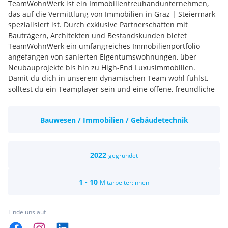
TeamWohnWerk ist ein Immobilientreuhandunternehmen,
das auf die Vermittlung von Immobilien in Graz | Steiermark
spezialisiert ist. Durch exklusive Partnerschaften mit
Bauträgern, Architekten und Bestandskunden bietet
TeamWohnWerk ein umfangreiches Immobilienportfolio
angefangen von sanierten Eigentumswohnungen, über
Neubauprojekte bis hin zu High-End Luxusimmobilien.
Damit du dich in unserem dynamischen Team wohl fühlst,
solltest du ein Teamplayer sein und eine offene, freundliche
Persönlichkeit mitbringen. Nach dem Motto - Im Teamwork zu
Ihrer Wunschimmobilie - ist es wichtig sich gegenseitig gerne
Bauwesen / Immobilien / Gebäudetechnik
zu unterstützen. Unsere Kunden setzen es voraus, dass wir
mit vollem Einsatz und höchster Genauigkeit arbeiten.
Kundenzufriedenheit hat bei uns höchste Priorität und das
sollte für dich auch selbstverständlich sein. TeamWohnWerk
2022
gegründet
steht für Vertrauen, Kompetenz, Leidenschaft und
Individualität. Mit diesen essentiellen Grundwerten solltest
1 - 10
Mitarbeiter:innen
du dich ebenfalls identifizieren können.
Die TeamWohnWerk GmbH wurde mit dem Ziel ins Leben
gerufen, neue Maßstäbe in der Vermarktung von Immobilien
Finde uns auf
zu setzen. Dies gelingt uns durch innovative Strategien,
konkurrenzloser Qualität und beständige