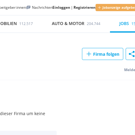
beitgeber:innen
Nachrichten
Einloggen
|
Registrieren
Jobanzeige aufgeb
OBILIEN
AUTO & MOTOR
JOBS
112.517
204.744
1
Firma folgen
Meld
 dieser Firma um keine