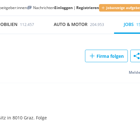
beitgeber:innen
Nachrichten
Einloggen
|
Registrieren
Jobanzeige aufgeb
OBILIEN
AUTO & MOTOR
JOBS
112.457
204.953
1
Firma folgen
Meld
tz in 8010 Graz. Folge