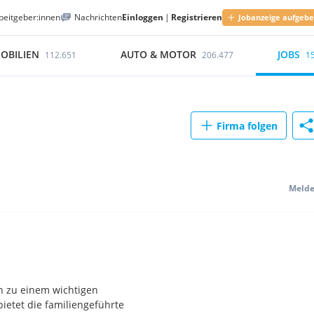
beitgeber:innen
Nachrichten
Einloggen
|
Registrieren
Jobanzeige aufgeb
OBILIEN
AUTO & MOTOR
JOBS
112.651
206.477
1
Firma folgen
Meld
en zu einem wichtigen
ietet die familiengeführte