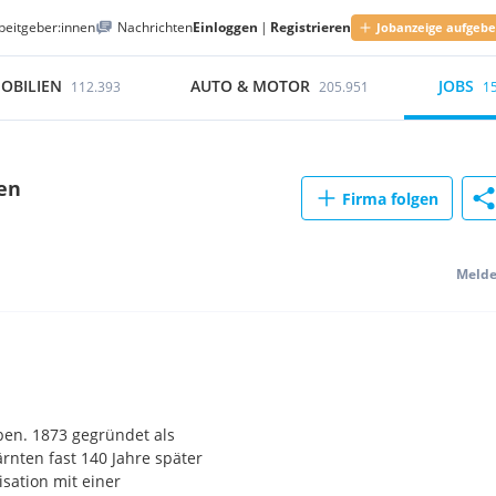
beitgeber:innen
Nachrichten
Einloggen
|
Registrieren
Jobanzeige aufgeb
OBILIEN
AUTO & MOTOR
JOBS
112.393
205.951
1
en
Firma folgen
Meld
ben. 1873 gegründet als
ärnten fast 140 Jahre später
isation mit einer