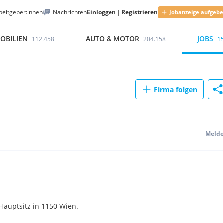
beitgeber:innen
Nachrichten
Einloggen
|
Registrieren
Jobanzeige aufgeb
OBILIEN
AUTO & MOTOR
JOBS
112.458
204.158
1
Firma folgen
Meld
Hauptsitz in 1150 Wien.