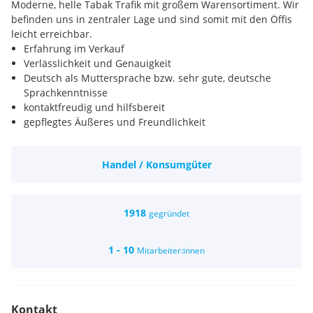
Moderne, helle Tabak Trafik mit großem Warensortiment. Wir
befinden uns in zentraler Lage und sind somit mit den Öffis
leicht erreichbar.
Erfahrung im Verkauf
Verlässlichkeit und Genauigkeit
Deutsch als Muttersprache bzw. sehr gute, deutsche
Sprachkenntnisse
kontaktfreudig und hilfsbereit
gepflegtes Äußeres und Freundlichkeit
Heller, moderner Betrieb mit langer Geschichte
Wir bieten ein langfristiges Dienstverhältnis in einem
Handel / Konsumgüter
abwechslungsreichen und verantwortungsvollen Job.
Wir arbeiten im Team und ein respektvolles Miteinander ist
bei uns selbstverständlich.
Bezahlung erfolgt laut Handels-Kollektivvertrag.
1918
gegründet
1 - 10
Mitarbeiter:innen
Kontakt