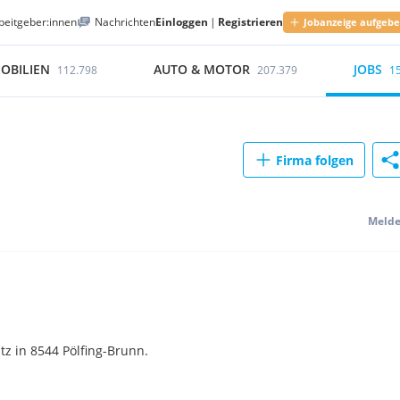
beitgeber:innen
Nachrichten
Einloggen
|
Registrieren
Jobanzeige aufgeb
OBILIEN
AUTO & MOTOR
JOBS
112.798
207.379
1
Firma folgen
Meld
z in 8544 Pölfing-Brunn.