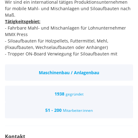
Wir sind ein international tätiges Produktionsunternehmen
für mobile Mahl- und Mischanlagen und Siloaufbauten nach
Maß.
Tätigkeitsgebiet:
- Fahrbare Mahl- und Mischanlagen für Lohnunternehmer
MMX Press
- Siloaufbauten für Holzpellets, Futtermittel, Mehl,
(Fixaufbauten, Wechselaufbauten oder Anhänger)
- Tropper ON-Board Verwiegung für Siloaufbauten mit
Eichklasse 3
In unserem Haus erfolgt die Projektierung, Planung,
Maschinenbau / Anlagenbau
Konstruktion und Fertigung.
Bewährte Lösungen beim Umgang mit rieselfähigen,
mehligen oder körnigen Schüttgütern
(z.B.: Getreide, Kunststoffgranulat, Salz, Mehl, Pellets, etc.)
1938
gegründet
haben uns zufriedene Kunden im In- und Ausland gebracht.
Zahlreiche Unternehmen der Futter - und
51 - 200
Mitarbeiter:innen
Nahrungsmittelindustrie, chemischen Industrie, Holz- und
Baustoffindustrie,
Brennstoffhandel sowie Transportunternehmen zählen
deshalb zu unseren Auftraggebern.
Kontakt