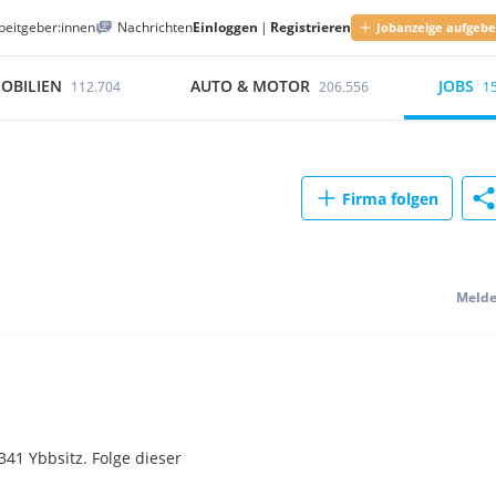
beitgeber:innen
Nachrichten
Einloggen
|
Registrieren
Jobanzeige aufgeb
OBILIEN
AUTO & MOTOR
JOBS
112.704
206.556
1
Firma folgen
Meld
41 Ybbsitz. Folge dieser