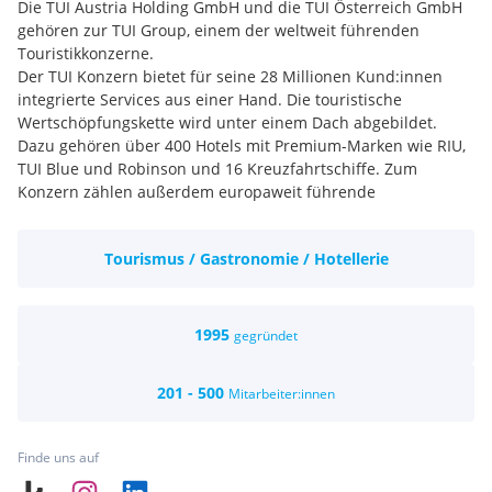
Die TUI Austria Holding GmbH und die TUI Österreich GmbH
gehören zur TUI Group, einem der weltweit führenden
Touristikkonzerne.
Der TUI Konzern bietet für seine 28 Millionen Kund:innen
integrierte Services aus einer Hand. Die touristische
Wertschöpfungskette wird unter einem Dach abgebildet.
Dazu gehören über 400 Hotels mit Premium-Marken wie RIU,
TUI Blue und Robinson und 16 Kreuzfahrtschiffe. Zum
Konzern zählen außerdem europaweit führende
Veranstaltermarken und Online-Vermarktungsplattformen,
mehr als 100 Flugzeuge und über 1.000 Reisebüros. Neben
Tourismus / Gastronomie / Hotellerie
dem Ausbau des Kerngeschäfts setzt die TUI verstärkt auf
den Ausbau digitaler Plattformen. Der Konzern wandelt sich
zu einem Digitalunternehmen.
Die globale Verantwortung für nachhaltiges wirtschaftliches
1995
gegründet
und ökologisches Handeln ist Kern unserer
Unternehmenskultur. Die von TUI initiierte TUI Care
201 - 500
Mitarbeiter:innen
Foundation setzt mit Projekten in 25 Ländern auf die
positiven Effekte des Tourismus, auf Bildung und Ausbildung
und die Stärkung von Umwelt- und Sozial-Standards. Die
Finde uns auf
weltweit tätige TUI Care Foundation initiiert Projekte, die
Chancen für die kommende Generation schaffen.