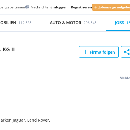
beitgeber:innen
Nachrichten
Einloggen
|
Registrieren
Jobanzeige aufgeb
OBILIEN
AUTO & MOTOR
JOBS
112.585
206.545
1
 KG II
Firma folgen
Meld
arken Jaguar, Land Rover,