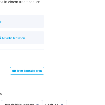
ma in einem traditionellen
r
0
Mitarbeiter:innen
Jetzt kontaktieren
bs
Beschäftigungsart
Position