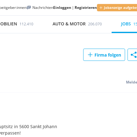
beitgeber:innen
Nachrichten
Einloggen
|
Registrieren
Jobanzeige aufgeb
OBILIEN
AUTO & MOTOR
JOBS
112.410
206.070
1
Firma folgen
Meld
ptsitz in 5600 Sankt Johann
verpassen!