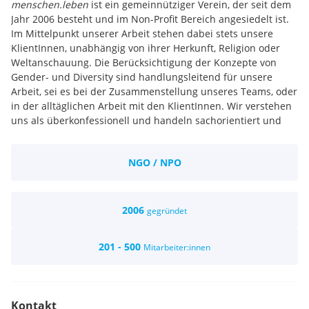
menschen.leben
ist ein gemeinnütziger Verein, der seit dem
Jahr 2006 besteht und im Non-Profit Bereich angesiedelt ist.
Im Mittelpunkt unserer Arbeit stehen dabei stets unsere
KlientInnen, unabhängig von ihrer Herkunft, Religion oder
Weltanschauung. Die Berücksichtigung der Konzepte von
Gender- und Diversity sind handlungsleitend für unsere
Arbeit, sei es bei der Zusammenstellung unseres Teams, oder
in der alltäglichen Arbeit mit den KlientInnen. Wir verstehen
uns als überkonfessionell und handeln sachorientiert und
überparteilich. Wir setzen soziale Dienstleistungen
professionell und zielgruppenspezifisch um, wobei wir auf
NGO / NPO
langjährige Erfahrung und Expertise zurückgreifen können.
Wir sind bundesweit schwerpunktmäßig in den Bereichen
Integration/Bildung/Sprache, Asyl, Frauenarbeit,
psychologische Betreuung sowie Jugendarbeit und
2006
gegründet
Kinderbetreuung tätig, in denen wir zahlreiche Projekte und
Initiativen entwickeln und durchführen.
201 - 500
Mitarbeiter:innen
Kontakt