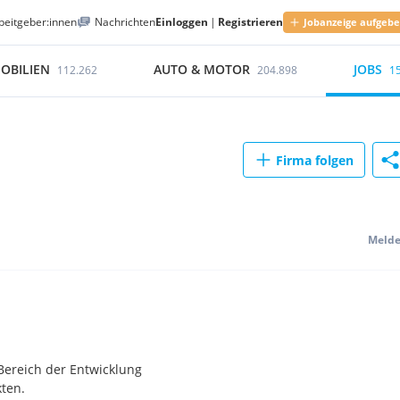
beitgeber:innen
Nachrichten
Einloggen
|
Registrieren
Jobanzeige aufgeb
OBILIEN
AUTO & MOTOR
JOBS
112.262
204.898
1
Firma folgen
Meld
Bereich der Entwicklung
ten.