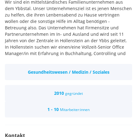
Wir sind ein mittelständisches Familienunternehmen aus
dem Ybbstal. Unser Unternehmensziel ist es jenen Menschen
zu helfen, die ihren Lenbensabend zu Hause vertringen
wollen oder die sonstige Hilfe im Alltag benötigen -
Betreuung also. Das Unternehmen hat Firmensitze und
Partnerunternehmen im In- und Ausland und wird seit 11
Jahren von der Zentrale in Hollenstein an der Ybbs geleitet.
In Hollenstein suchen wir einen/eine Vollzeit-Senior Office
Manager/in mit Erfahrung in Buchhaltung, Controlling und
Office-Management. Die Tätigkeit umfasst Rechnungslegung
mit Finanzverantwortung, Controlling und Buchhaltung (BMD)
Gesundheitswesen / Medizin / Soziales
sowie Teamleading und Koordination operativer Abläufe.
Wir freuen uns über Bewerbungen von Spitzenarbeitskräften,
die Verantwortung übernehmen und sich an Lösungen
orientieren. Sind Sie einfühlsam und haben ein Geschick mit
2010
gegründet
Menschen umzugehen? Sind sie eine gefestigte, taffe
Persönlichkeit? Um die Position optimal zu besetzen erachten
1 - 10
Mitarbeiter:innen
wir diese Eigenschaften als vorteilhaft.
Deutsch wird auf Muttersprachenniveau vorausgesetzt.
Fortgeschrittene EDV-Kenntnisse wären großartig.
Jahresgehalt: mindestens 35.000 EUR brutto, Überzahlung
Kontakt
nach Qualifikation und Erfahrung