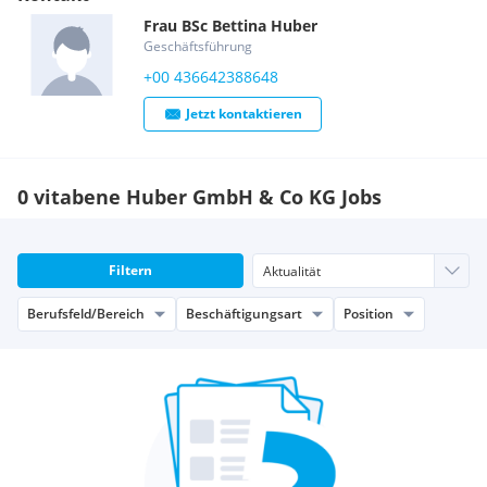
Flexible Arbeitszeitgestaltung sowie teilweise Home-Office
Frau
BSc
Bettina
Huber
können vereinbart werden.
Geschäftsführung
Arbeitsbeginn: unmittelbar möglich
+00 436642388648
Ihre Bewerbung schicken Sie bitte an office@vitabene.at.
Überraschen Sie uns mit einer kurzen Videobotschaft. Wir
Jetzt kontaktieren
wissen Ihr Engagement zu schätzen und freuen uns auf ein
persönliches Gespräch mit Ihnen.
0 vitabene Huber GmbH & Co KG Jobs
Filtern
Berufsfeld/Bereich
Beschäftigungsart
Position