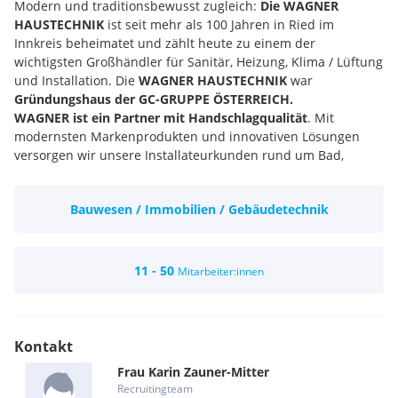
Modern und traditionsbewusst zugleich:
Die WAGNER
HAUSTECHNIK
ist seit mehr als 100 Jahren in Ried im
Innkreis beheimatet und zählt heute zu einem der
wichtigsten Großhändler für Sanitär, Heizung, Klima / Lüftung
und Installation. Die
WAGNER HAUSTECHNIK
war
Gründungshaus der GC-GRUPPE ÖSTERREICH.
WAGNER ist ein Partner mit Handschlagqualität
. Mit
modernsten Markenprodukten und innovativen Lösungen
versorgen wir unsere Installateurkunden rund um Bad,
Heizung und Haustechnik. Mit rund 50 Mitarbeiterinnen und
Mitarbeitern sind wir in unserer Zentrale in Hohenzell, in drei
Bauwesen / Immobilien / Gebäudetechnik
ELEMENTS-Bäderausstellungen und 1 ABEX (Abhol-Märkte für
Installateure) stets für die Anliegen unserer Kunden da.
Diese verlässliche Leistung schaffen wir nur mit unseren
engagierten Mitarbeiterinnen und Mitarbeitern!
11 - 50
Mitarbeiter:innen
In einer immer schneller werdenden Zeit gewinnen Werte
wie eine
langfristige, partnerschaftliche Zusammenarbeit,
Wertschätzung und Vertrauen
immer mehr an Bedeutung.
Bei uns werden Sie mehr als nur ein Teammitglied. Sie
Kontakt
werden
Teil der großen WAGNER HAUSTECHNIK-Familie
.
Frau
Karin
Zauner-Mitter
Wir bieten einen sicheren Arbeitsplatz in einem erfolgreichen
Recruitingteam
Unternehmen für all jene, die Engagement und