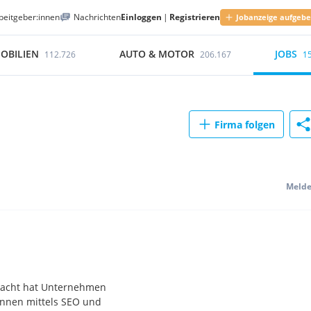
beitgeber:innen
Nachrichten
Einloggen
|
Registrieren
Jobanzeige aufgeb
OBILIEN
AUTO & MOTOR
JOBS
112.726
206.167
1
Firma folgen
Meld
macht hat Unternehmen
innen mittels SEO und