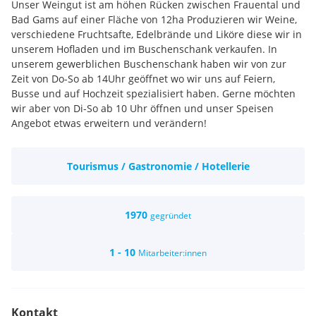
Unser Weingut ist am höhen Rücken zwischen Frauental und
Bad Gams auf einer Fläche von 12ha Produzieren wir Weine,
verschiedene Fruchtsafte, Edelbrände und Liköre diese wir in
unserem Hofladen und im Buschenschank verkaufen. In
unserem gewerblichen Buschenschank haben wir von zur
Zeit von Do-So ab 14Uhr geöffnet wo wir uns auf Feiern,
Busse und auf Hochzeit spezialisiert haben. Gerne möchten
wir aber von Di-So ab 10 Uhr öffnen und unser Speisen
Angebot etwas erweitern und verändern!
Erfahrung im Service, Selbstständigkeit und Flexibilität bei
den Arbeiten da auch unser Hofladen zu betreuen ist!
Tourismus / Gastronomie / Hotellerie
Familiäre Arbeitsbedingungen in einem Jungen motivierten
Team und Abwechslung in der Arbeit!
1970
gegründet
1 - 10
Mitarbeiter:innen
Kontakt