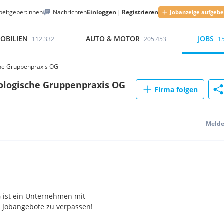
beitgeber:innen
Nachrichten
Einloggen
|
Registrieren
Jobanzeige aufgeb
OBILIEN
AUTO & MOTOR
JOBS
112.332
205.453
1
che Gruppenpraxis OG
kologische Gruppenpraxis OG
Firma folgen
Meld
G ist ein Unternehmen mit
n Jobangebote zu verpassen!