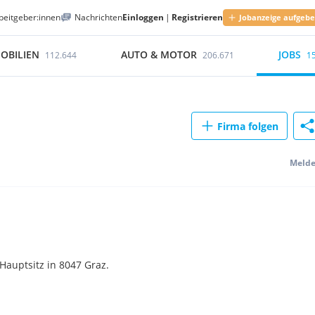
beitgeber:innen
Nachrichten
Einloggen
|
Registrieren
Jobanzeige aufgeb
OBILIEN
AUTO & MOTOR
JOBS
112.644
206.671
1
Firma folgen
Meld
auptsitz in 8047 Graz.