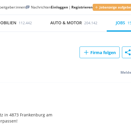
beitgeber:innen
Nachrichten
Einloggen
|
Registrieren
Jobanzeige aufgeb
OBILIEN
AUTO & MOTOR
JOBS
112.442
204.142
1
Firma folgen
Meld
tz in 4873 Frankenburg am
erpassen!