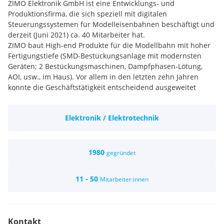
ZIMO Elektronik GmbH ist eine Entwicklungs- und
Produktionsfirma, die sich speziell mit digitalen
Steuerungssystemen für Modelleisenbahnen beschäftigt und
derzeit (Juni 2021) ca. 40 Mitarbeiter hat.
ZIMO baut High-end Produkte für die Modellbahn mit hoher
Fertigungstiefe (SMD-Bestückungsanlage mit modernsten
Geräten; 2 Bestückungsmaschinen, Dampfphasen-Lötung,
AOI, usw., im Haus). Vor allem in den letzten zehn Jahren
konnte die Geschäftstätigkeit entscheidend ausgeweitet
werden. Meistens liegt die jährliche Wachstumsrate im
zweistelligen Bereich. ZIMO beliefert die wichtigsten
Elektronik / Elektrotechnik
Unternehmen der Modellbahnindustrie mit Decodern und
Sound-Decodern zum werksseitigen Einbau in deren
Modellfahrzeuge. Daneben werden unsere Produkte über
Fachhändler in zahlreichen Ländern Europas und Amerikas
1980
gegründet
vertrieben.
ZIMO hat in vielen Bereichen das umfassendste
11 - 50
Mitarbeiter:innen
Produktspektrum der Branche, viele weitere Produkte sind in
Vorbereitung. Daher wollen wir unter anderem unsere
Produktionskapazität ausbauen, und suchen daher für
unsere Fertigungsabteilung (aktuell 10 Personen, davon 4
Kontakt
Personen für SMD-Bestückung, Erweiterung auf 6 bis 8