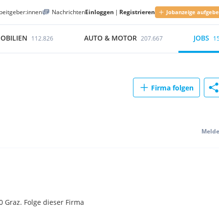
beitgeber:innen
Nachrichten
Einloggen
|
Registrieren
Jobanzeige aufgeb
OBILIEN
AUTO & MOTOR
JOBS
112.826
207.667
1
Firma folgen
Meld
0 Graz. Folge dieser Firma