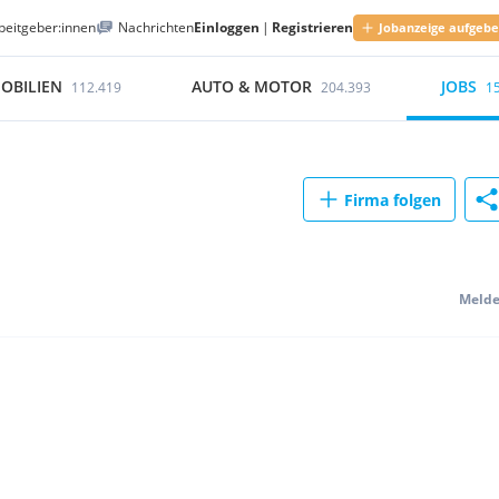
beitgeber:innen
Nachrichten
Einloggen
|
Registrieren
Jobanzeige aufgeb
OBILIEN
AUTO & MOTOR
JOBS
112.419
204.393
1
Firma folgen
Meld