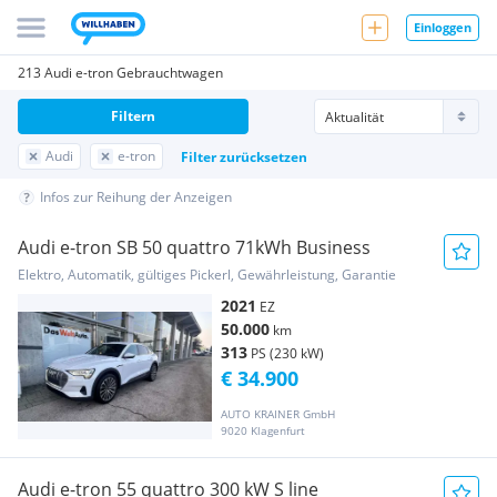
Einloggen
213 Audi e-tron Gebrauchtwagen
Filtern
Audi
e-tron
Filter zurücksetzen
Infos zur Reihung der Anzeigen
Audi e-tron SB 50 quattro 71kWh Business
Elektro, Automatik, gültiges Pickerl, Gewährleistung, Garantie
2021
EZ
50.000
km
313
PS (230 kW)
€ 34.900
AUTO KRAINER GmbH
9020 Klagenfurt
Audi e-tron 55 quattro 300 kW S line