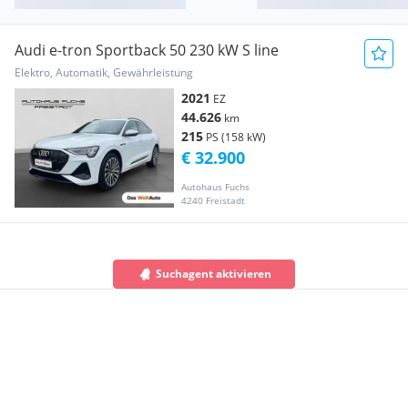
Audi e-tron Sportback 50 230 kW S line
Elektro, Automatik, Gewährleistung
2021
EZ
44.626
km
215
PS (158 kW)
€ 32.900
Autohaus Fuchs
4240 Freistadt
Suchagent aktivieren