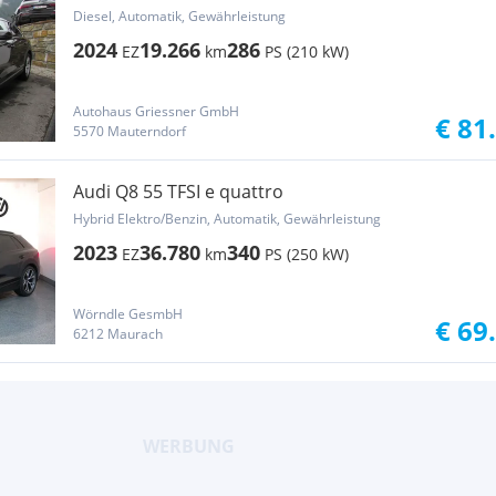
Diesel, Automatik, Gewährleistung
2024
19.266
286
EZ
km
PS (210 kW)
Autohaus Griessner GmbH
€ 81
5570 Mauterndorf
Audi Q8 55 TFSI e quattro
Hybrid Elektro/Benzin, Automatik, Gewährleistung
2023
36.780
340
EZ
km
PS (250 kW)
Wörndle GesmbH
€ 69
6212 Maurach