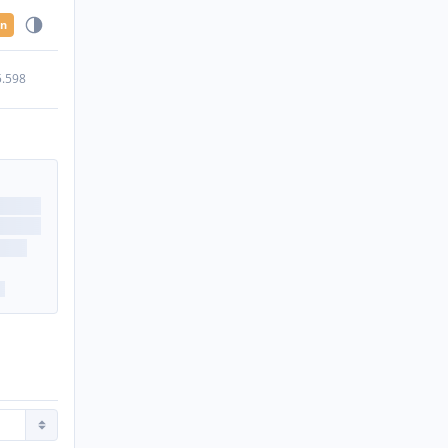
en
5.598