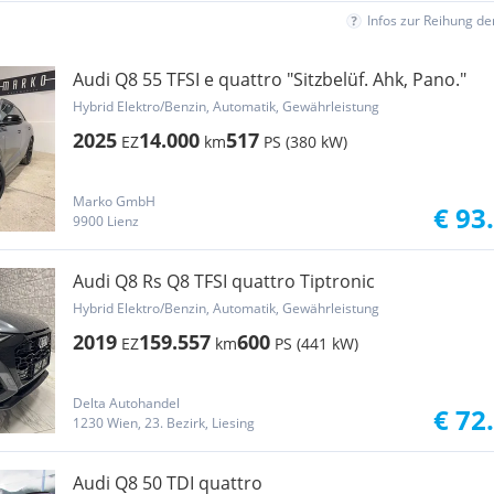
Infos zur Reihung d
Audi Q8 55 TFSI e quattro "Sitzbelüf. Ahk, Pano."
Hybrid Elektro/Benzin, Automatik, Gewährleistung
2025
14.000
517
EZ
km
PS (380 kW)
Marko GmbH
€ 93
9900 Lienz
Audi Q8 Rs Q8 TFSI quattro Tiptronic
Hybrid Elektro/Benzin, Automatik, Gewährleistung
2019
159.557
600
EZ
km
PS (441 kW)
Delta Autohandel
€ 72
1230 Wien, 23. Bezirk, Liesing
Audi Q8 50 TDI quattro