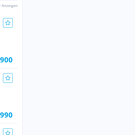
er Anzeigen
.900
.990