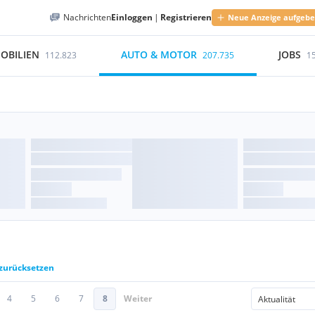
Nachrichten
Einloggen
|
Registrieren
Neue Anzeige aufgeb
OBILIEN
AUTO & MOTOR
JOBS
112.823
207.735
1
 zurücksetzen
4
5
6
7
8
Weiter