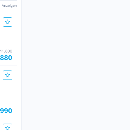
er Anzeigen
41.890
.880
.990