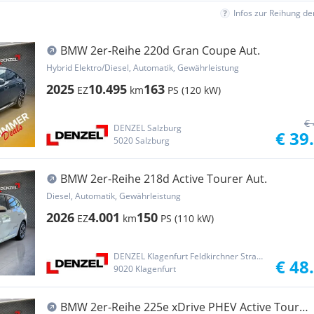
Infos zur Reihung d
BMW 2er-Reihe 220d Gran Coupe Aut.
Hybrid Elektro/Diesel, Automatik, Gewährleistung
2025
10.495
163
EZ
km
PS (120 kW)
€ 
DENZEL Salzburg
€ 39
5020 Salzburg
BMW 2er-Reihe 218d Active Tourer Aut.
Diesel, Automatik, Gewährleistung
2026
4.001
150
EZ
km
PS (110 kW)
DENZEL Klagenfurt Feldkirchner Straße
€ 48
9020 Klagenfurt
BMW 2er-Reihe 225e xDrive PHEV Active Tourer