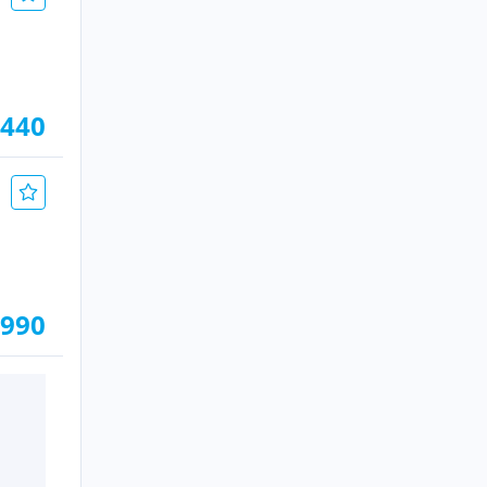
.440
.990