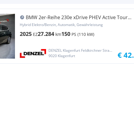
BMW 2er-Reihe 230e xDrive PHEV Active Tourer
Aut.
Hybrid Elektro/Benzin, Automatik, Gewährleistung
2025
27.284
150
EZ
km
PS (110 kW)
DENZEL Klagenfurt Feldkirchner Straße
€ 42
9020 Klagenfurt