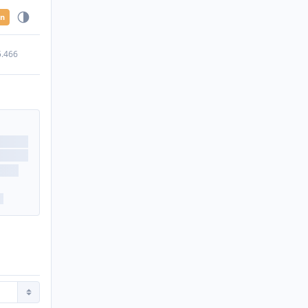
en
5.466