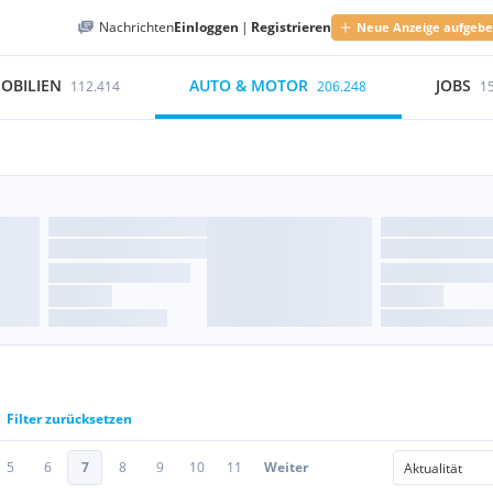
Nachrichten
Einloggen
|
Registrieren
Neue Anzeige aufgeb
OBILIEN
AUTO & MOTOR
JOBS
112.414
206.248
1
Filter zurücksetzen
5
6
7
8
9
10
11
Weiter