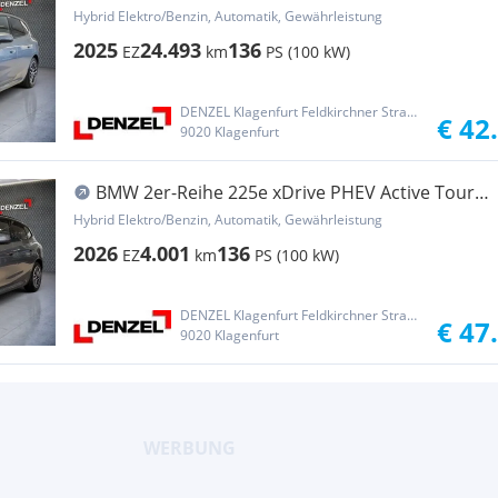
Aut.
Hybrid Elektro/Benzin, Automatik, Gewährleistung
2025
24.493
136
EZ
km
PS (100 kW)
DENZEL Klagenfurt Feldkirchner Straße
€ 42
9020 Klagenfurt
BMW 2er-Reihe 225e xDrive PHEV Active Tourer
Aut.
Hybrid Elektro/Benzin, Automatik, Gewährleistung
2026
4.001
136
EZ
km
PS (100 kW)
DENZEL Klagenfurt Feldkirchner Straße
€ 47
9020 Klagenfurt