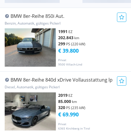
BMW 8er-Reihe 850i Aut.
Benzin, Automatik, gültiges Pickerl
1991
EZ
202.843
km
299
PS (220 kW)
€ 39.800
Privat
9500 Villach-Lind
BMW 8er-Reihe 840d xDrive Vollausstattung lp
Diesel, Automatik, gültiges Pickerl
2019
EZ
85.000
km
320
PS (235 kW)
€ 69.990
Privat
6365 Kirchberg in Tirol