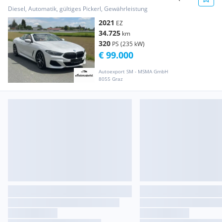
tausch möglich Pors...
Diesel, Automatik, gültiges Pickerl, Gewährleistung
2021
EZ
34.725
km
320
PS (235 kW)
€ 99.000
Autoexport SM - MSMA GmbH
8055 Graz