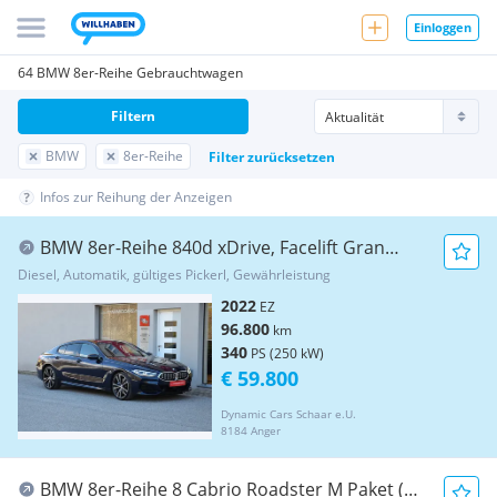
Einloggen
64 BMW 8er-Reihe Gebrauchtwagen
Filtern
BMW
8er-Reihe
Filter zurücksetzen
Infos zur Reihung der Anzeigen
BMW 8er-Reihe 840d xDrive, Facelift Gran
Coupé, Laser, Standh...
Diesel, Automatik, gültiges Pickerl, Gewährleistung
2022
EZ
96.800
km
340
PS (250 kW)
€ 59.800
Dynamic Cars Schaar e.U.
8184 Anger
BMW 8er-Reihe 8 Cabrio Roadster M Paket (