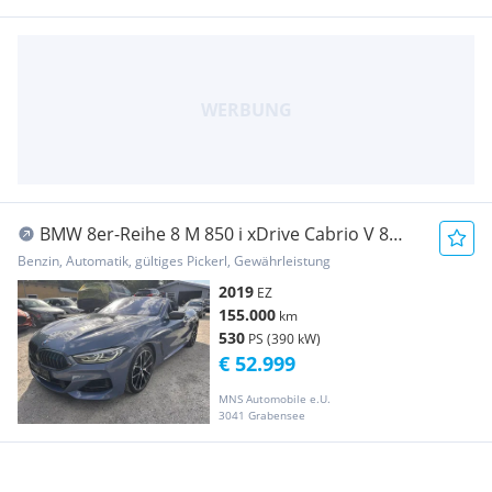
BMW 8er-Reihe 8 M 850 i xDrive Cabrio V 8
Automatik Navigati...
Benzin, Automatik, gültiges Pickerl, Gewährleistung
2019
EZ
155.000
km
530
PS (390 kW)
€ 52.999
MNS Automobile e.U.
3041 Grabensee