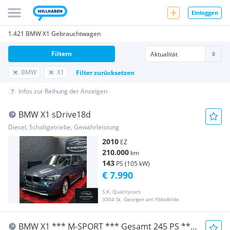
Einloggen
1.421 BMW X1 Gebrauchtwagen
Filtern
BMW
X1
Filter zurücksetzen
Infos zur Reihung der Anzeigen
BMW X1 sDrive18d
Diesel, Schaltgetriebe, Gewährleistung
2010
EZ
210.000
km
143
PS (105 kW)
€ 7.990
S.K. Qualitycars
3304 St. Georgen am Ybbsfelde
BMW X1 *** M-SPORT *** Gesamt 245 PS ***