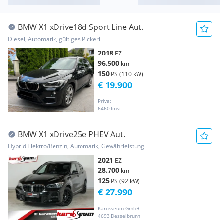
BMW X1 xDrive18d Sport Line Aut.
Diesel, Automatik, gültiges Pickerl
2018
EZ
96.500
km
150
PS (110 kW)
€ 19.900
Privat
6460 Imst
BMW X1 xDrive25e PHEV Aut.
Hybrid Elektro/Benzin, Automatik, Gewährleistung
2021
EZ
28.700
km
125
PS (92 kW)
€ 27.990
Karosseum GmbH
4693 Desselbrunn