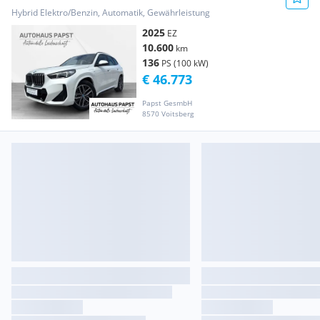
90 km elek...
Hybrid Elektro/Benzin, Automatik, Gewährleistung
2025
EZ
10.600
km
136
PS (100 kW)
€ 46.773
Papst GesmbH
8570 Voitsberg