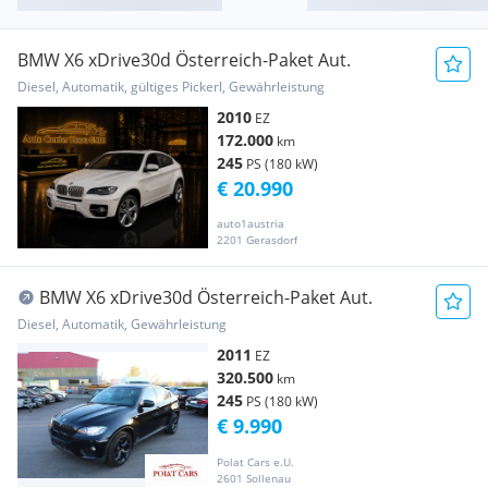
BMW X6 xDrive30d Österreich-Paket Aut.
Diesel, Automatik, gültiges Pickerl, Gewährleistung
2010
EZ
172.000
km
245
PS (180 kW)
€ 20.990
auto1austria
2201 Gerasdorf
BMW X6 xDrive30d Österreich-Paket Aut.
Diesel, Automatik, Gewährleistung
2011
EZ
320.500
km
245
PS (180 kW)
€ 9.990
Polat Cars e.U.
2601 Sollenau