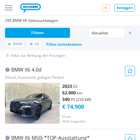
Einloggen
295 BMW X6 Gebrauchtwagen
Filtern
BMW
X6
Filter zurücksetzen
Infos zur Reihung der Anzeigen
BMW X6 4.0d
Diesel, Automatik, gültiges Pickerl
2023
EZ
52.000
km
340
PS (250 kW)
€ 74.900
Privat
9020 Klagenfurt
BMW X6 M50i *TOP-Ausstattung*