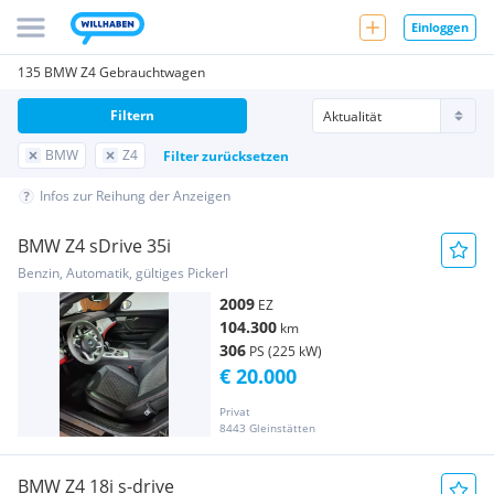
Einloggen
135 BMW Z4 Gebrauchtwagen
Filtern
BMW
Z4
Filter zurücksetzen
Infos zur Reihung der Anzeigen
BMW Z4 sDrive 35i
Benzin, Automatik, gültiges Pickerl
2009
EZ
104.300
km
306
PS (225 kW)
€ 20.000
Privat
8443 Gleinstätten
BMW Z4 18i s-drive