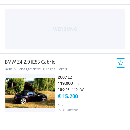
BMW Z4 2.0 iE85 Cabrio
Benzin, Schaltgetriebe, gültiges Pickerl
2007
EZ
119.000
km
150
PS (110 kW)
€ 15.200
Privat
3910 Böhmhöf