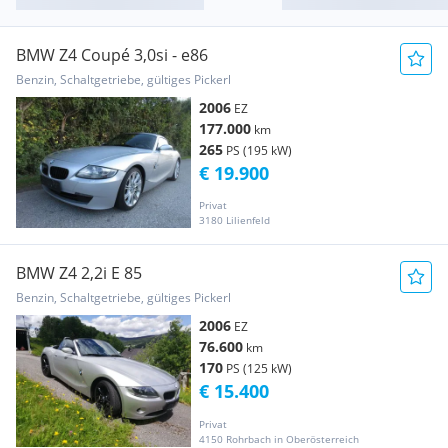
BMW Z4 Coupé 3,0si - e86
Benzin, Schaltgetriebe, gültiges Pickerl
2006
EZ
177.000
km
265
PS (195 kW)
€ 19.900
Privat
3180 Lilienfeld
BMW Z4 2,2i E 85
Benzin, Schaltgetriebe, gültiges Pickerl
2006
EZ
76.600
km
170
PS (125 kW)
€ 15.400
Privat
4150 Rohrbach in Oberösterreich