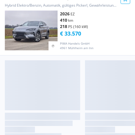
*LED*360 KAMERA*...
Hybrid Elektro/Benzin, Automatik, gültiges Pickerl, Gewährleistung, Garantie
2026
EZ
410
km
218
PS (160 kW)
€ 33.570
PIMA Handels GmbH
4961 Mühlheim am Inn