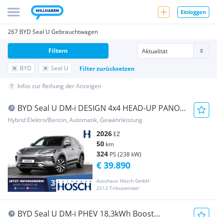
Einloggen
267 BYD Seal U Gebrauchtwagen
Filtern
BYD
Seal U
Filter zurücksetzen
Infos zur Reihung der Anzeigen
BYD Seal U DM-i DESIGN 4x4 HEAD-UP PANO
LEDER TAGES...
Hybrid Elektro/Benzin, Automatik, Gewährleistung
2026
EZ
50
km
324
PS (238 kW)
€ 39.890
Autohaus Hösch GmbH
2512 Tribuswinkel
BYD Seal U DM-i PHEV 18,3kWh Boost