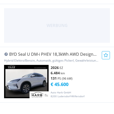
BYD Seal U DM-i PHEV 18,3kWh AWD Design
Österreich ...
Hybrid Elektro/Benzin, Automatik, gültiges Pickerl, Gewährleistung, Garantie
2026
EZ
6.484
km
131
PS (96 kW)
€ 45.600
Auto Harb GmbH
8200 Ludersdorf-Wilfersdorf