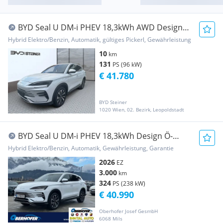
BYD Seal U DM-i PHEV 18,3kWh AWD Design
Österreich ...
Hybrid Elektro/Benzin, Automatik, gültiges Pickerl, Gewährleistung
10
km
131
PS (96 kW)
€ 41.780
BYD Steiner
1020 Wien, 02. Bezirk, Leopoldstadt
BYD Seal U DM-i PHEV 18,3kWh Design Ö-
Paket *Allrad*
Hybrid Elektro/Benzin, Automatik, Gewährleistung, Garantie
2026
EZ
3.000
km
324
PS (238 kW)
€ 40.990
Oberhofer Josef GesmbH
6068 Mils